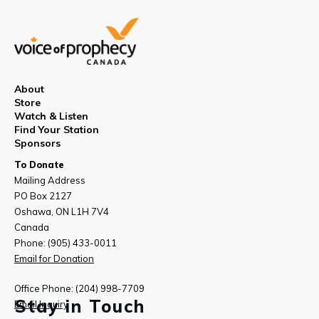
About
Store
Watch & Listen
Find Your Station
Sponsors
To Donate
Mailing Address
PO Box 2127
Oshawa, ON L1H 7V4
Canada
Phone: (905) 433-0011
Email for Donation
Office Phone: (204) 998-7709
Stay in Touch
Email Inquiry